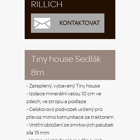
RILLICH
KONTAKTOVAT
Tiny house Sedlák
8m
- Zateplený, vybavený Tiny house
- Izolace minerální vatou 10 cm ve
zdech, ve stropu a podlaze
- Celokovový podvozek určený pro
převoz mimo komunikace za traktorem
- Vnitřní obložení ze smrkových palubek
síla 15 mm