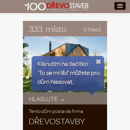
333. místo
0 hlasů
«
»
Kliknutím na tlačítko
'To se mi líbí' můžete pro
dům hlasovat.
HLASUJTE →
Tento dům postavila firma
DŘEVOSTAVBY