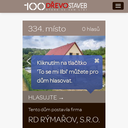
334. místo
0 hlasů
«
»
Kliknutím na tlačítko
'To se mi líbí' můžete pro
dům hlasovat.
HLASUJTE →
Tento dům postavila firma
RD RÝMAŘOV, S.R.O.