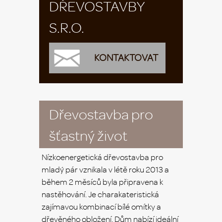
DŘEVOSTAVBY
S.R.O.
KONTAKTOVAT
Dřevostavba pro
šťastný život
Nízkoenergetická dřevostavba pro
mladý pár vznikala v létě roku 2013 a
během 2 měsíců byla připravena k
nastěhování. Je charakateristická
zajímavou kombinací bílé omítky a
dřevěného obložení. Dům nabízí ideální