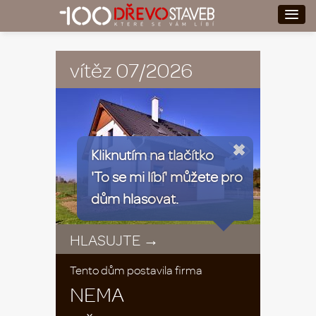
vítěz 07/2026
198 hlasů
»
Kliknutím na tlačítko
'To se mi líbí' můžete pro
dům hlasovat.
HLASUJTE →
Tento dům postavila firma
NEMA