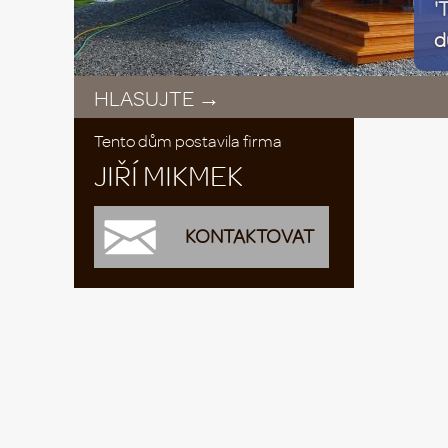
'
d
HLASUJTE →
Tento dům postavila firma
JIŘÍ MIKMEK
KONTAKTOVAT