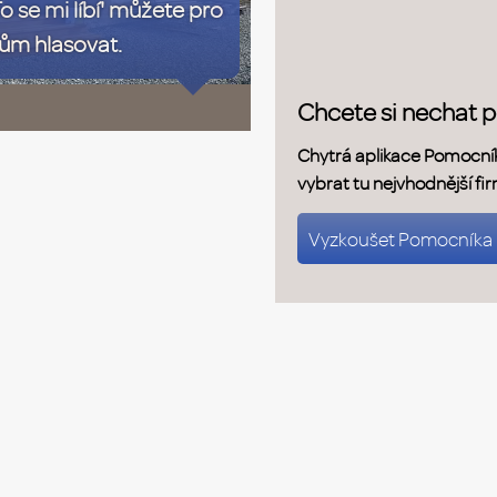
To se mi líbí' můžete pro
ům hlasovat.
Chcete si nechat 
Chytrá aplikace Pomocní
vybrat tu nejvhodnější fi
Vyzkoušet Pomocníka