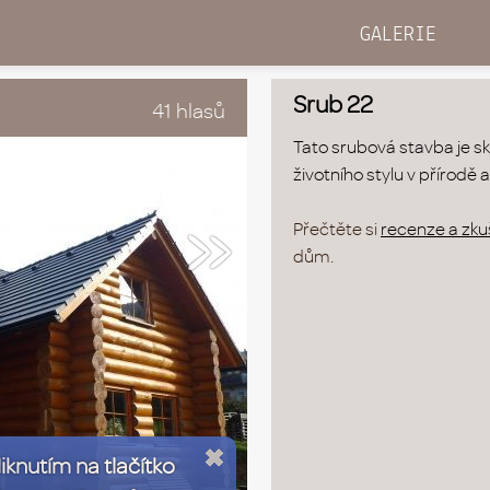
GALERIE
Srub 22
41 hlasů
Tato srubová stavba je s
»
životního stylu v přírodě 
Přečtěte si
recenze a zkuš
dům.
liknutím na tlačítko