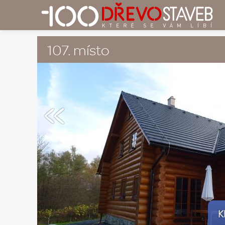
107. místo
«
K