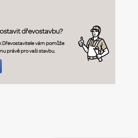
postavit dřevostavbu?
k Dřevostavitele vám pomůže
rmu právě pro vaši stavbu.