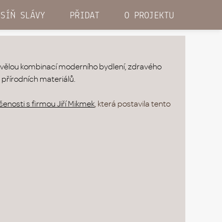
SÍŇ SLÁVY
PŘIDAT
O PROJEKTU
kvělou kombinací moderního bydlení, zdravého
a přírodních materiálů.
enosti s firmou Jiří Mikmek
, která postavila tento