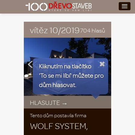
vítěz 10/2019
704 hlasů
«
»
Kliknutím na tlačítko
'To se mi líbí' můžete pro
dům hlasovat.
HLASUJTE →
Tento dům postavila firma
WOLF SYSTEM,