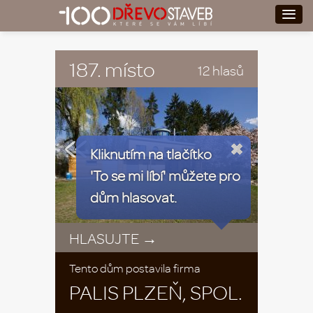
187. místo
12 hlasů
«
»
Kliknutím na tlačítko
'To se mi líbí' můžete pro
dům hlasovat.
HLASUJTE →
Tento dům postavila firma
PALIS PLZEŇ, SPOL.