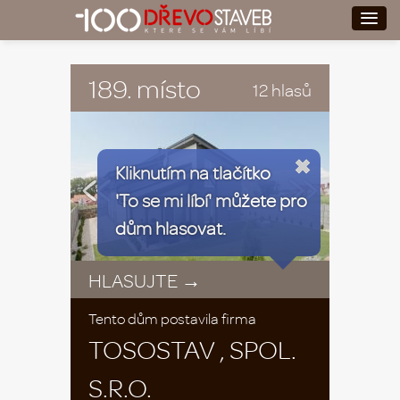
189. místo
12 hlasů
«
»
Kliknutím na tlačítko
'To se mi líbí' můžete pro
dům hlasovat.
HLASUJTE →
Tento dům postavila firma
TOSOSTAV , SPOL.
S.R.O.