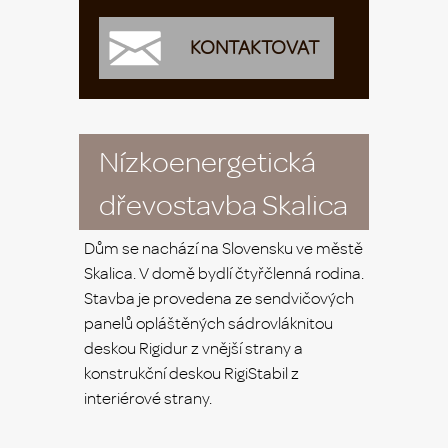
KONTAKTOVAT
Nízkoenergetická
dřevostavba Skalica
Dům se nachází na Slovensku ve městě
Skalica. V domě bydlí čtyřčlenná rodina.
Stavba je provedena ze sendvičových
panelů opláštěných sádrovláknitou
deskou Rigidur z vnější strany a
konstrukční deskou RigiStabil z
interiérové strany.