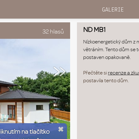
GALERIE
ND MB1
32 hlasů
Nízkoenergetický dům z 
»
větráním. Tento dům se tě
postaven opakovaně.
Přečtěte si
recenze a zkuš
postavila tento dům.
liknutím na tlačítko