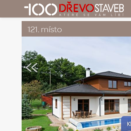
121. místo
«
K