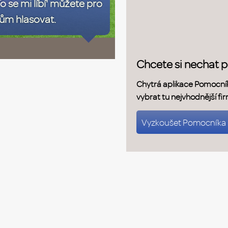
To se mi líbí' můžete pro
ům hlasovat.
Chcete si nechat 
Chytrá aplikace Pomocní
vybrat tu nejvhodnější fi
Vyzkoušet Pomocníka