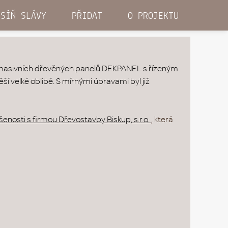
SÍŇ SLÁVY
PŘIDAT
O PROJEKTU
masivních dřevěných panelů DEKPANEL s řízeným
ší velké oblibě. S mírnými úpravami byl již
enosti s firmou Dřevostavby Biskup, s.r.o.
, která