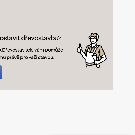
postavit dřevostavbu?
k Dřevostavitele vám pomůže
rmu právě pro vaši stavbu.