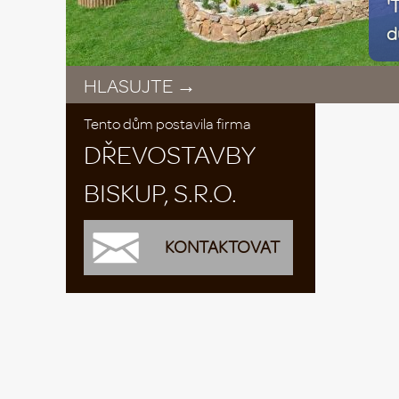
'
d
HLASUJTE →
Tento dům postavila firma
DŘEVOSTAVBY
BISKUP, S.R.O.
KONTAKTOVAT