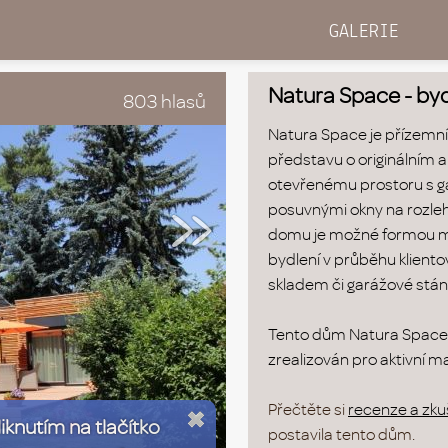
GALERIE
Natura Space - byd
803 hlasů
Natura Space je přízemní
»
představu o originálním a
otevřenému prostoru s ga
posuvnými okny na rozlehl
domu je možné formou mod
bydlení v průběhu kliento
skladem či garážové stání
Tento dům Natura Space
zrealizován pro aktivní m
Přečtěte si
recenze a zku
liknutím na tlačítko
postavila tento dům.