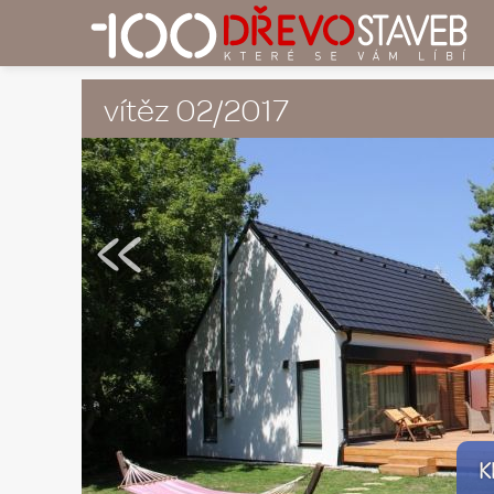
vítěz 02/2017
«
K