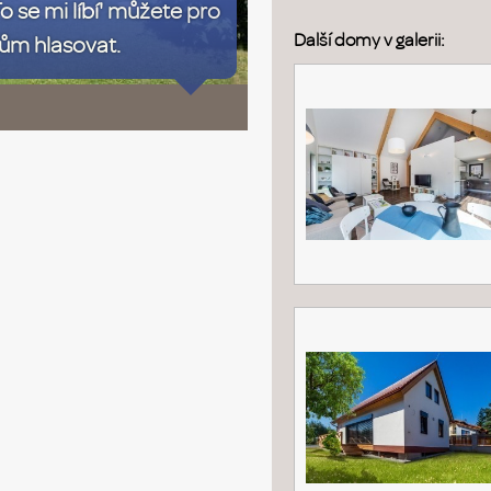
To se mi líbí' můžete pro
Další domy v galerii:
ům hlasovat.