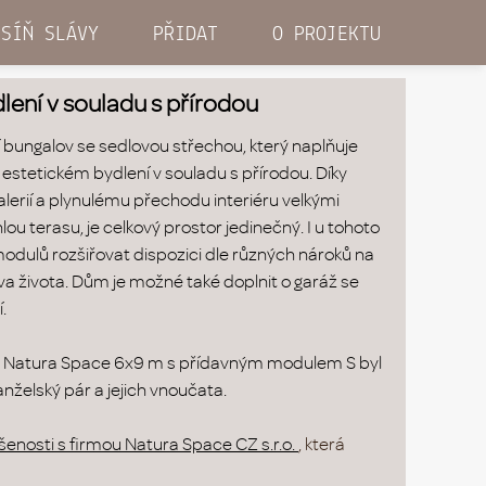
SÍŇ SLÁVY
PŘIDAT
O PROJEKTU
lení v souladu s přírodou
 bungalov se sedlovou střechou, který naplňuje
 estetickém bydlení v souladu s přírodou. Díky
lerií a plynulému přechodu interiéru velkými
ou terasu, je celkový prostor jedinečný. I u tohoto
ulů rozšiřovat dispozici dle různých nároků na
va života. Dům je možné také doplnit o garáž se
.
 Natura Space 6x9 m s přídavným modulem S byl
anželský pár a jejich vnoučata.
šenosti s firmou Natura Space CZ s.r.o.
, která