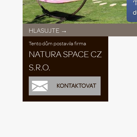
'
d
HLASUJTE →
Tento dům postavila firma
NATURA SPACE CZ
S.R.O.
KONTAKTOVAT