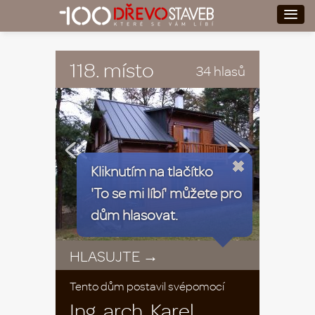
118. místo
34 hlasů
«
»
Kliknutím na tlačítko
'To se mi líbí' můžete pro
dům hlasovat.
HLASUJTE →
Tento dům postavil svépomocí
Ing. arch. Karel