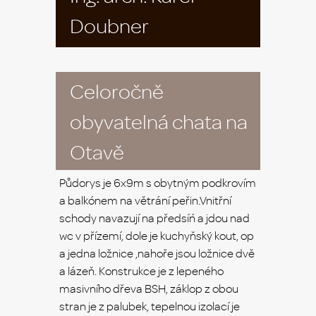
Doubner
Celoročně
obyvatelná chata na
Otavě
Půdorys je 6x9m s obytným podkrovím
a balkónem na větrání peřin.Vnitřní
schody navazují na předsíń a jdou nad
wc v přízemí, dole je kuchyňský kout, op
a jedna ložnice ,nahoře jsou ložnice dvě
a lázeň. Konstrukce je z lepeného
masivního dřeva BSH, záklop z obou
stran je z palubek, tepelnou izolací je